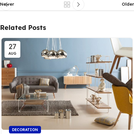
Newer
Older
Related Posts
27
AUG
DECORATION